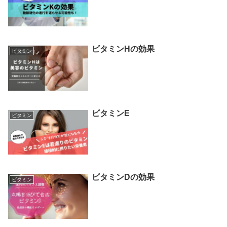
ビタミンHの効果
ビタミン
ビタミンE
ビタミン
ビタミンDの効果
ビタミン