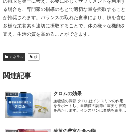
の摂取を第一に考え、必要に応じてサプリメントを利用す
る場合も、専門家の指導のもとで適切な量を摂取すること
が推奨されます。バランスの取れた食事により、鉄を含む
多様な栄養素を適切に摂取することで、体の様々な機能を
支え、生活の質を高めることができます。
ミネラル
鉄
関連記事
クロムの効果
ミネラル
血糖値の調節 クロムはインスリンの作用
をサポートし、血糖値の調節に重要な役割
を果たします。インスリンは血糖を細胞に
取り込み、エネルギーとして利用するため
に必要なホルモンです。クロムの摂取は、
インスリンの効率を高め、血糖値の急激な
上昇や下降を...
硫黄の豊富な食べ物
ミネラル