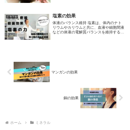
体内でタンパク質を形成する際に不可欠で
す。タンパク質は、筋肉の成長や修復、酵
素やホルモンの生産、細胞の構成など、生
命を維持する...
塩素の効果
ミネラル
体液のバランス維持 塩素は、体内のナト
リウムやカリウムと共に、血液や細胞間液
などの体液の電解質バランスを維持するの
に不可欠です。このバランスは、細胞の適
切な機能、神経伝達、筋肉の収縮、さらに
は心臓のリズムを維持するために重要で
す。 消化プロ...
マンガンの効果
銅の効果
ホーム
ミネラル