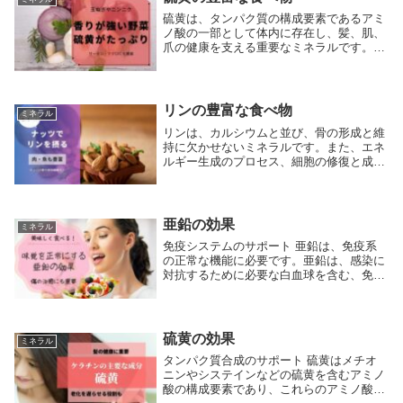
硫黄は、タンパク質の構成要素であるアミ
ノ酸の一部として体内に存在し、髪、肌、
爪の健康を支える重要なミネラルです。ま
た、ビタミンや抗酸化物質の代謝、コラー
ゲンの合成、解毒作用にも関与していま
す。硫黄を豊富に含む食べ物は、健康な食
生活において重...
リンの豊富な食べ物
ミネラル
リンは、カルシウムと並び、骨の形成と維
持に欠かせないミネラルです。また、エネ
ルギー生成のプロセス、細胞の修復と成
長、および健康な神経系の維持にも重要な
役割を果たします。リンは多くの食品に含
まれており、健康的な食生活を送ることで
容易に必要量を...
亜鉛の効果
ミネラル
免疫システムのサポート 亜鉛は、免疫系
の正常な機能に必要です。亜鉛は、感染に
対抗するために必要な白血球を含む、免疫
細胞の成長と機能をサポートします。亜鉛
不足は、免疫応答の低下と感染症のリスク
増加につながります。 細胞成長と修復 亜
鉛は細胞の...
硫黄の効果
ミネラル
タンパク質合成のサポート 硫黄はメチオ
ニンやシステインなどの硫黄を含むアミノ
酸の構成要素であり、これらのアミノ酸は