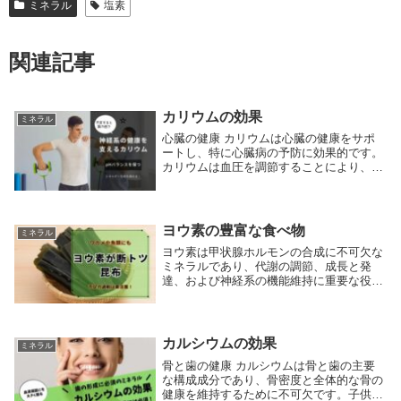
ミネラル
塩素
関連記事
カリウムの効果
ミネラル
心臓の健康 カリウムは心臓の健康をサポ
ートし、特に心臓病の予防に効果的です。
カリウムは血圧を調節することにより、心
血管系の負担を減少させます。高血圧は心
臓病や脳卒中のリスク要因ですが、適切な
カリウムの摂取はこれらのリスクを低下さ
せることがで...
ヨウ素の豊富な食べ物
ミネラル
ヨウ素は甲状腺ホルモンの合成に不可欠な
ミネラルであり、代謝の調節、成長と発
達、および神経系の機能維持に重要な役割
を果たします。ヨウ素の不足は甲状腺機能
低下症や、妊娠中の場合は胎児の発達障害
のリスクを高める可能性があります。ここ
では、ヨウ素を...
カルシウムの効果
ミネラル
骨と歯の健康 カルシウムは骨と歯の主要
な構成成分であり、骨密度と全体的な骨の
健康を維持するために不可欠です。子供や