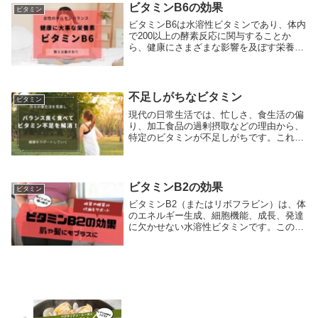
立ちます。ビ...
ビタミンB6の効果
ビタミン
ビタミンB6は水溶性ビタミンであり、体内
で200以上の酵素反応に関与することか
ら、健康にさまざまな影響を及ぼす栄養素
です。このビタミンは、主にタンパク質の
代謝、ヘモグロビンの合成、免疫機能の維
持、脳機能の正常化に重要な役割を果たし
ます。また...
不足しがちなビタミン
ビタミン
現代の日常生活では、忙しさ、食生活の偏
り、加工食品の過剰摂取などの理由から、
特定のビタミンが不足しがちです。これら
の不足は、体の機能不全や健康問題を引き
起こす可能性があります。ここでは、日常
生活で不足しがちな主要なビタミンとその
影響、および...
ビタミンB2の効果
ビタミン
ビタミンB2（またはリボフラビン）は、体
のエネルギー生成、細胞機能、成長、発達
に欠かせない水溶性ビタミンです。このビ
タミンは身体のさまざまな生化学的過程に
おいて中心的な役割を果たし、特に細胞の
成長と機能、赤血球の生成、エネルギー代
謝、そして...