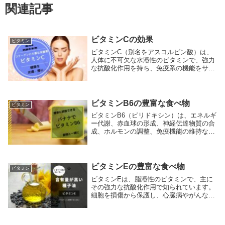
関連記事
ビタミンCの効果
ビタミン
ビタミンC（別名をアスコルビン酸）は、
人体に不可欠な水溶性のビタミンで、強力
な抗酸化作用を持ち、免疫系の機能をサポ
ートし、健康な皮膚、血管、骨を維持する
のに役立ちます。また、鉄の吸収を促進
し、傷の治癒を支援します。ビタミンCは
体内で生成され...
ビタミンB6の豊富な食べ物
ビタミン
ビタミンB6（ピリドキシン）は、エネルギ
ー代謝、赤血球の形成、神経伝達物質の合
成、ホルモンの調整、免疫機能の維持な
ど、体の多くの重要な機能に関与する水溶
性ビタミンです。適切なビタミンB6の摂取
は、心臓病のリスクを減少させ、記憶力の
維持、皮膚...
ビタミンEの豊富な食べ物
ビタミン
ビタミンEは、脂溶性のビタミンで、主に
その強力な抗酸化作用で知られています。
細胞を損傷から保護し、心臓病やがんなど
の病気のリスクを減少させる可能性がある
とされています。ビタミンEは皮膚の健康
維持にも寄与し、免疫系の機能向上にも役