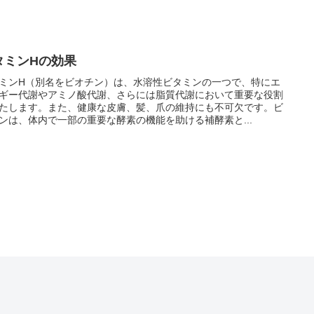
タミンHの効果
ミンH（別名をビオチン）は、水溶性ビタミンの一つで、特にエ
ギー代謝やアミノ酸代謝、さらには脂質代謝において重要な役割
たします。また、健康な皮膚、髪、爪の維持にも不可欠です。ビ
ンは、体内で一部の重要な酵素の機能を助ける補酵素と...