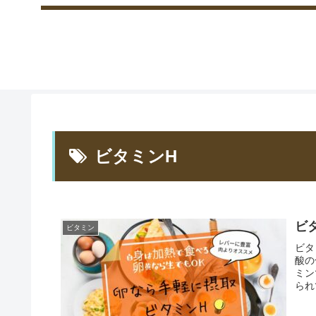
ビタミンH
ビ
ビタミン
ビタ
酸の
ミン
られ