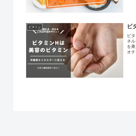
ビ
ビタミン
ビタ
ネル
を果
オチ