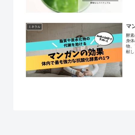
マ
ミネラル
酵素
身体
物、
献し