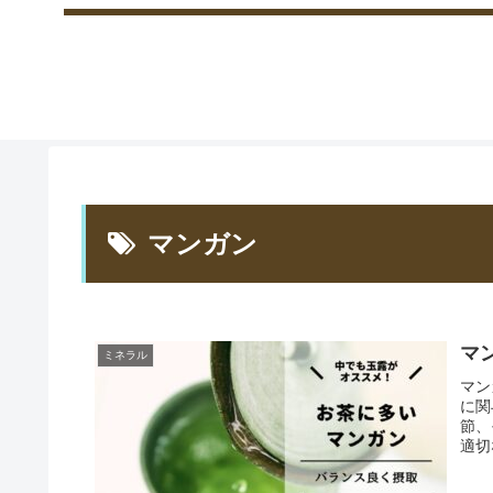
マンガン
マ
ミネラル
マン
に関
節、
適切