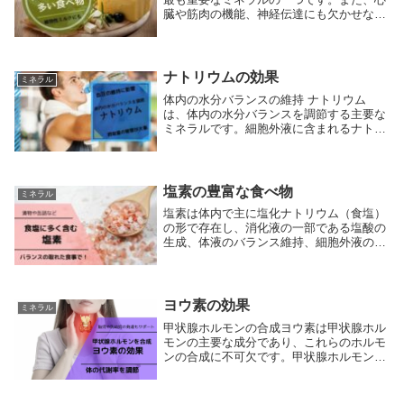
臓や筋肉の機能、神経伝達にも欠かせない
役割を担っています。多くの食品にカルシ
ウムは含まれていますが、特に高カルシウ
ム含有食品を日々の食事に取り入れること
が推奨されま...
ナトリウムの効果
ミネラル
体内の水分バランスの維持 ナトリウム
は、体内の水分バランスを調節する主要な
ミネラルです。細胞外液に含まれるナトリ
ウムの濃度は、体内の水分量を決定する重
要な要因であり、適切なナトリウムレベル
は、細胞の正常な機能と生理的状態を維持
するために必要...
塩素の豊富な食べ物
ミネラル
塩素は体内で主に塩化ナトリウム（食塩）
の形で存在し、消化液の一部である塩酸の
生成、体液のバランス維持、細胞外液のpH
バランスの調節など、重要な生理的役割を
果たします。直接「塩素の豊富な食べ物」
というよりは、塩素イオンを含むナトリウ
ムとともに...
ヨウ素の効果
ミネラル
甲状腺ホルモンの合成ヨウ素は甲状腺ホル
モンの主要な成分であり、これらのホルモ
ンの合成に不可欠です。甲状腺ホルモンに
は、体の代謝率を調節する役割があり、成
長、エネルギー消費、および多くの他の生
理的プロセスに影響を与えます。ヨウ素不