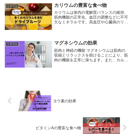
足は甲状腺機...
カリウムの豊富な食べ物
ミネラル
カリウムは体内の電解質バランスの維持、
筋肉機能の正常化、血圧の調整などに不可
欠なミネラルです。高血圧や心臓病のリス
クを低下させる効果があるとされ、バラン
スの取れた食事において重要な栄養素の一
つです。カリウムを豊富に含む食べ物には
様々な種類が...
マグネシウムの効果
ミネラル
筋肉と神経の機能 マグネシウムは筋肉の
収縮とリラックスを助けることにより、筋
肉の機能を正常に保ちます。また、カルシ
ウムとともに神経細胞の活動に影響を与
え、適切な神経伝達をサポートします。こ
れは、不安を減少させ、睡眠の質を改善す
るのに役立ちま...
ヨウ素の効果
ビタミンAの豊富な食べ物