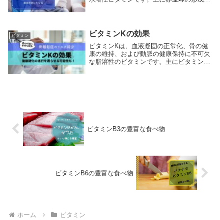
脳と神経系の機能維持、DNAの合成に関与
しています。動物性食品に主に含まれてい
るため、特にベジタリアンやビーガンの方
は不足に...
ビタミンKの効果
ビタミン
ビタミンKは、血液凝固の正常化、骨の健
康の維持、および動脈の健康保持に不可欠
な脂溶性のビタミンです。主にビタミン
K1（フィロキノン）とビタミンK2（メナ
キノン）の二つの形態が存在し、それぞれ
異なる食品源から得られます。ビタミンK
の効果は多岐...
ビタミンB3の豊富な食べ物
ビタミンB6の豊富な食べ物
ホーム
ビタミン