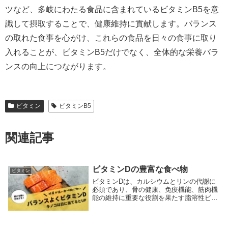
ツなど、多岐にわたる食品に含まれているビタミンB5を意
識して摂取することで、健康維持に貢献します。バランス
の取れた食事を心がけ、これらの食品を日々の食事に取り
入れることが、ビタミンB5だけでなく、全体的な栄養バラ
ンスの向上につながります。
ビタミン
ビタミンB5
関連記事
ビタミンDの豊富な食べ物
ビタミン
ビタミンDは、カルシウムとリンの代謝に
必須であり、骨の健康、免疫機能、筋肉機
能の維持に重要な役割を果たす脂溶性ビタ
ミンです。ビタミンDには主に2種類あり、
D2（エルゴカルシフェロール）とD3（コ
レカルシフェロール）です。ビタミンD2は