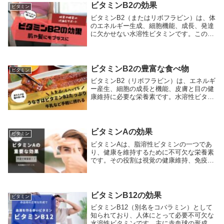
植物や...
ビタミンB2の効果
ビタミン
ビタミンB2（またはリボフラビン）は、体
のエネルギー生成、細胞機能、成長、発達
に欠かせない水溶性ビタミンです。このビ
タミンは身体のさまざまな生化学的過程に
おいて中心的な役割を果たし、特に細胞の
成長と機能、赤血球の生成、エネルギー代
謝、そして...
ビタミンB2の豊富な食べ物
ビタミン
ビタミンB2（リボフラビン）は、エネルギ
ー産生、細胞の成長と機能、皮膚と目の健
康維持に必要な栄養素です。水溶性ビタミ
ンの一つであり、日々の食事から摂取する
ことが重要です。ビタミンB2は様々な食品
に含まれており、特に乳製品、卵、肉類、
魚類、緑...
ビタミンAの効果
ビタミン
ビタミンAは、脂溶性ビタミンの一つであ
り、健康を維持するために不可欠な栄養素
です。その役割は視覚の健康維持、免疫機
能のサポート、細胞成長の促進、そして生
殖機能の正常化に及びます。ビタミンAに
は二つの主要な形態があります。一つはレ
チノールで、...
ビタミンB12の効果
ビタミン
ビタミンB12（別名をコバラミン）として
知られており、人体にとって必要不可欠な
水溶性ビタミンです。主に赤血球の形成、