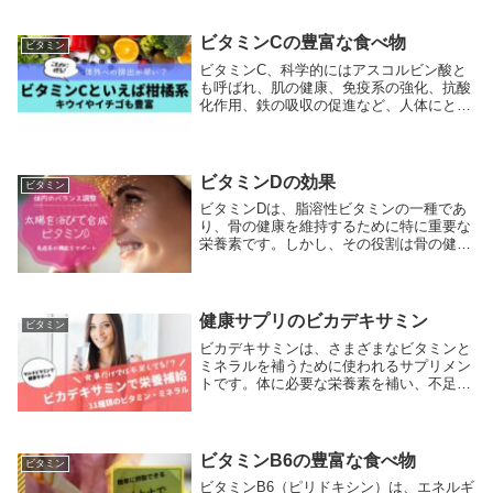
を果たし、細胞の損傷を防ぐことで知られ
ています。また、ビタミンEの効果は抗酸
化作用に限らず...
ビタミンCの豊富な食べ物
ビタミン
ビタミンC、科学的にはアスコルビン酸と
も呼ばれ、肌の健康、免疫系の強化、抗酸
化作用、鉄の吸収の促進など、人体にとっ
て多くの重要な役割を果たす水溶性ビタミ
ンです。ビタミンCは熱や光に敏感で、調
理過程で失われやすい性質を持っているた
め、生で摂取...
ビタミンDの効果
ビタミン
ビタミンDは、脂溶性ビタミンの一種であ
り、骨の健康を維持するために特に重要な
栄養素です。しかし、その役割は骨の健康
にとどまらず、免疫系の機能、細胞成長、
炎症の減少、および心血管系の健康にも及
びます。ビタミンDは、日光にさらされた
ときに人体内...
健康サプリのビカデキサミン
ビタミン
ビカデキサミンは、さまざまなビタミンと
ミネラルを補うために使われるサプリメン
トです。体に必要な栄養素を補い、不足し
がちな栄養を取り入れることができます。
ここでは、このサプリメントに含まれる栄
養素の効果と、それが私たちの体に与える
プラスの作用...
ビタミンB6の豊富な食べ物
ビタミン
ビタミンB6（ピリドキシン）は、エネルギ