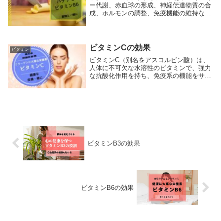
ー代謝、赤血球の形成、神経伝達物質の合
成、ホルモンの調整、免疫機能の維持な
ど、体の多くの重要な機能に関与する水溶
性ビタミンです。適切なビタミンB6の摂取
は、心臓病のリスクを減少させ、記憶力の
維持、皮膚...
ビタミンCの効果
ビタミン
ビタミンC（別名をアスコルビン酸）は、
人体に不可欠な水溶性のビタミンで、強力
な抗酸化作用を持ち、免疫系の機能をサポ
ートし、健康な皮膚、血管、骨を維持する
のに役立ちます。また、鉄の吸収を促進
し、傷の治癒を支援します。ビタミンCは
体内で生成され...
ビタミンB3の効果
ビタミンB6の効果