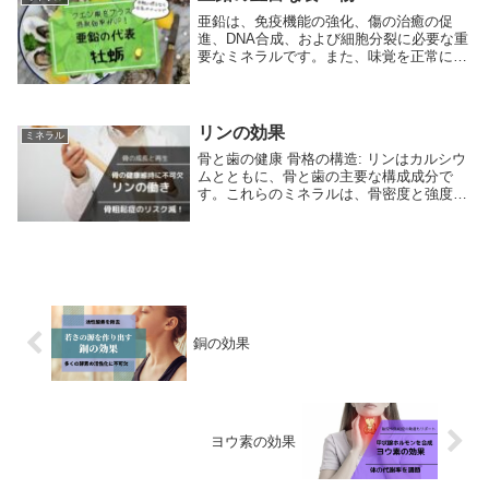
亜鉛は、免疫機能の強化、傷の治癒の促
進、DNA合成、および細胞分裂に必要な重
要なミネラルです。また、味覚を正常に保
つのにも役立ちます。人体は亜鉛を蓄える
能力が限られているため、日々の食事から
定期的に摂取する必要があります。ここで
は、亜鉛を豊...
リンの効果
ミネラル
骨と歯の健康 骨格の構造: リンはカルシウ
ムとともに、骨と歯の主要な構成成分で
す。これらのミネラルは、骨密度と強度を
維持し、健康な骨の成長と再生を支えま
す。 骨粗鬆症予防: 適切なリンの摂取は、
骨粗鬆症のリスクを低減するのに役立ちま
す。 エ...
銅の効果
ヨウ素の効果