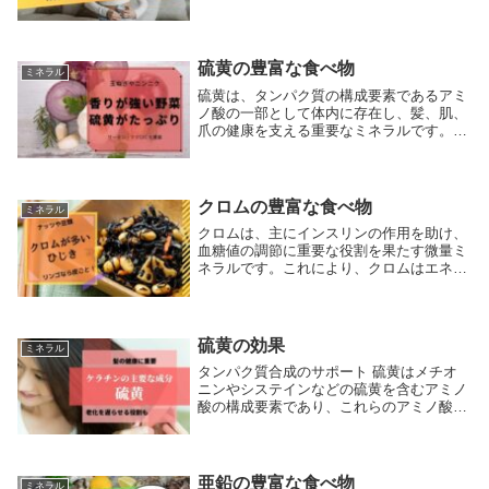
には、炭水化物、アミノ酸、コレステロー
ルの代謝が含まれ、エネルギー産生に貢献
します。また、マンガンは超酸化物ディス
ムターゼ（S...
硫黄の豊富な食べ物
ミネラル
硫黄は、タンパク質の構成要素であるアミ
ノ酸の一部として体内に存在し、髪、肌、
爪の健康を支える重要なミネラルです。ま
た、ビタミンや抗酸化物質の代謝、コラー
ゲンの合成、解毒作用にも関与していま
す。硫黄を豊富に含む食べ物は、健康な食
生活において重...
クロムの豊富な食べ物
ミネラル
クロムは、主にインスリンの作用を助け、
血糖値の調節に重要な役割を果たす微量ミ
ネラルです。これにより、クロムはエネル
ギー代謝と炭水化物、脂肪、タンパク質の
代謝に関与します。クロムの食事摂取推奨
量は成人男性で毎日35μg、成人女性で毎日
25μg...
硫黄の効果
ミネラル
タンパク質合成のサポート 硫黄はメチオ
ニンやシステインなどの硫黄を含むアミノ
酸の構成要素であり、これらのアミノ酸は
体内でタンパク質を形成する際に不可欠で
す。タンパク質は、筋肉の成長や修復、酵
素やホルモンの生産、細胞の構成など、生
命を維持する...
亜鉛の豊富な食べ物
ミネラル