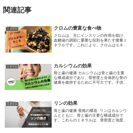
関連記事
クロムの豊富な食べ物
ミネラル
クロムは、主にインスリンの作用を助け、
血糖値の調節に重要な役割を果たす微量ミ
ネラルです。これにより、クロムはエネル
ギー代謝と炭水化物、脂肪、タンパク質の
代謝に関与します。クロムの食事摂取推奨
量は成人男性で毎日35μg、成人女性で毎日
25μg...
カルシウムの効果
ミネラル
骨と歯の健康 カルシウムは骨と歯の主要
な構成成分であり、骨密度と全体的な骨の
健康を維持するために不可欠です。子供や
若者の成長期における骨の形成、成人およ
び高齢者の骨の維持と修復にカルシウムは
重要な役割を果たします。カルシウムの適
切な摂取は、...
リンの効果
ミネラル
骨と歯の健康 骨格の構造: リンはカルシウ
ムとともに、骨と歯の主要な構成成分で
す。これらのミネラルは、骨密度と強度を
維持し、健康な骨の成長と再生を支えま
す。 骨粗鬆症予防: 適切なリンの摂取は、