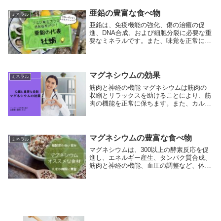
骨粗鬆症のリスクを低減するのに役立ちま
す。 エ...
亜鉛の豊富な食べ物
ミネラル
亜鉛は、免疫機能の強化、傷の治癒の促
進、DNA合成、および細胞分裂に必要な重
要なミネラルです。また、味覚を正常に保
つのにも役立ちます。人体は亜鉛を蓄える
能力が限られているため、日々の食事から
定期的に摂取する必要があります。ここで
は、亜鉛を豊...
マグネシウムの効果
ミネラル
筋肉と神経の機能 マグネシウムは筋肉の
収縮とリラックスを助けることにより、筋
肉の機能を正常に保ちます。また、カルシ
ウムとともに神経細胞の活動に影響を与
え、適切な神経伝達をサポートします。こ
れは、不安を減少させ、睡眠の質を改善す
るのに役立ちま...
マグネシウムの豊富な食べ物
ミネラル
マグネシウムは、300以上の酵素反応を促
進し、エネルギー産生、タンパク質合成、
筋肉と神経の機能、血圧の調整など、体の
多様なプロセスに不可欠なミネラルです。
適切なマグネシウムの摂取は、骨の健康を
支え、糖尿病や心臓病のリスクを減少させ
る可能性が...